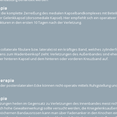
apie
 die komplette Zerreißung des medialen Kapselbandkomplexes mit Beteil
Gelenkkapsel (dorsomediale Kapsel). Hier empfiehlt sich ein operativer E
kturen in den ersten 10 Tagen nach der Verletzung.
laterale fibulare bzw. laterale) ist ein kräftiges Band, welches zylinde
rens zum Wadenbeinkopf zieht. Verletzungen des Außenbandes sind eher s
der hinteren Kapsel und dem hinteren oder vorderen Kreuzband auf.
herapie
 der posterolateralen Ecke können nicht-operativ mittels Ruhigstellung un
apie
ungen heilen im Gegensatz zu Verletzungen des Innenbandes meist nicht
rch hohe Gewalteinwirkung) sollte versucht werden, die Kniegelenksaußen
 knöchernen Bandausrissen kann man über Fadenanker in den Knochen ei