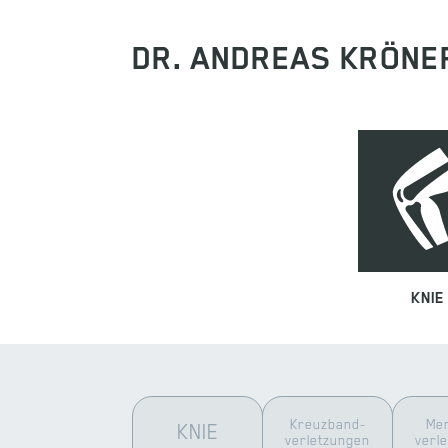
DR. ANDREAS KRÖNE
KNIE
Kreuzband­
Men
KNIE
verletzungen
verl