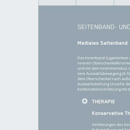
SEITENBAND- UN
Mediales Seitenband
Das Innenband (Ligamentum col
inneren Oberschenkelknorrens
und mit dem Innenmeniskus ve
eine Auswärtsbewegung (X-St
dem Oberschenkel nach außen
Auswärtsdrehung Ursache der 
Kombinationsverletzung mit 
THERAPIE
Konservative T
Verletzungen des In
Ruhigstellung und Te