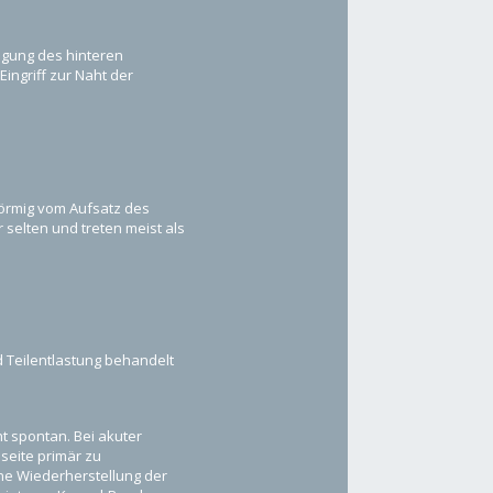
igung des hinteren
ingriff zur Naht der
rförmig vom Aufsatz des
elten und treten meist als
d Teilentlastung behandelt
 spontan. Bei akuter
seite primär zu
ne Wiederherstellung der