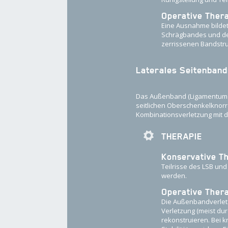
Operative Ther
Eine Ausnahme bildet
Schrägbandes und der 
zerrissenen Bandstru
Laterales Seitenband
Das Außenband (Ligamentum col
seitlichen Oberschenkelknor
Kombinationsverletzung mit 
THERAPIE
Konservative T
Teilrisse des LSB und
werden.
Operative Ther
Die Außenbandverletz
Verletzung (meist du
rekonstruieren. Bei