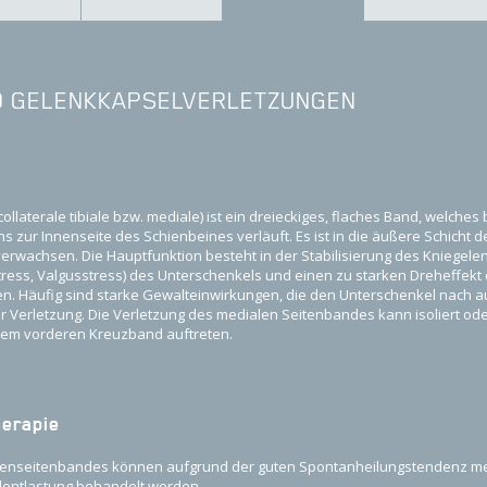
D GELENK­KAPSEL­VERLETZUNGEN
laterale tibiale bzw. mediale) ist ein dreieckiges, flaches Band, welches 
 zur Innenseite des Schienbeines verläuft. Es ist in die äußere Schicht 
rwachsen. Die Hauptfunktion besteht in der Stabilisierung des Kniegele
ress, Valgusstress) des Unterschenkels und einen zu starken Dreheffek
. Häufig sind starke Gewalteinwirkungen, die den Unterschenkel nach a
Verletzung. Die Verletzung des medialen Seitenbandes kann isoliert ode
dem vorderen Kreuzband auftreten.
herapie
nenseitenbandes können aufgrund der guten Spontanheilungstendenz mei
ilentlastung behandelt werden.