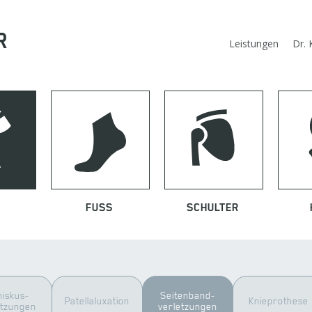
R
Leistungen
Dr. 
FUSS
SCHULTER
iskus­
Seiten­band­
Patella­luxation
Knie­prothese
etzungen
verletzungen