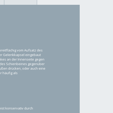
breitflächig vom Aufsatz des
der Gelenkkapsel eingebaut
nkes an der Innenseite gegen
t des Schienbeines gegenüber
ußen drücken, oder auch eine
r häufig als
st konservativ durch